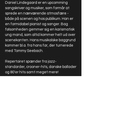
Daniel Lindegaard er en upcomming
sangskriver og musiker, som formår at
sprede en nærværende atmosfære -
både på scenen og hos publikum. Han er
en formidabel pianist og sanger. Bag
følsomheden gemmer sig en karismatisk
ung mand, som altid kommer helt ud over
scenekanten. Hans musikalske baggrund
kommer bl.a. fra hans far, der turnerede
med Tommy Seebach.
Repertoiret spænder fra jazz-
standarder, crooner-hits, danske ballader
og 80'er hits samt meget mere!
Med Daniel som musiker til din fest,
reception m.m. kan du være helt sikker på
at du får en suveræn oplevelse. Daniel
spiller både under spisning og til dans.
SEND EN FORESPØRGSEL