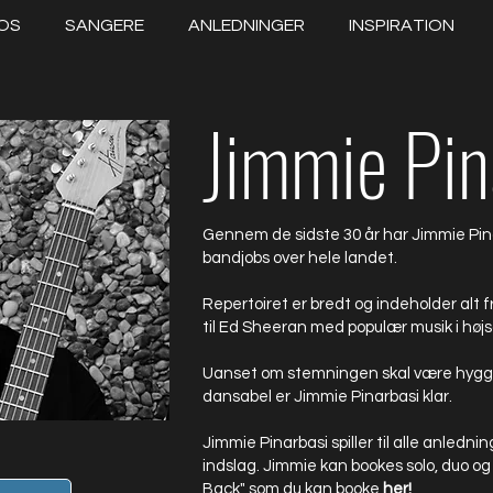
OS
SANGERE
ANLEDNINGER
INSPIRATION
Jimmie Pin
Gennem de sidste 30 år har Jimmie Pinarb
bandjobs over hele landet.
Repertoiret er bredt og indeholder alt
til Ed Sheeran med populær musik i hø
Uanset om stemningen skal være hyggel
dansabel er Jimmie Pinarbasi klar.
Jimmie Pinarbasi spiller til alle anlednin
indslag. Jimmie kan bookes solo, duo og
Back" som du kan booke
her!