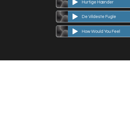
Hurtige Hænder
De Vildeste Fugle
How Would You Feel
© Sing So