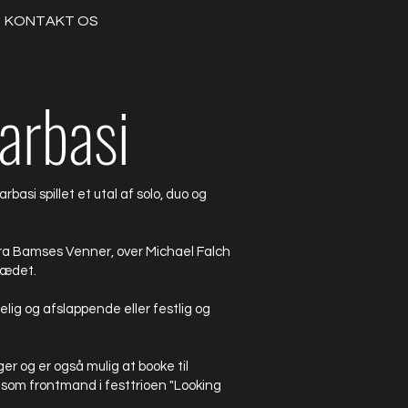
KONTAKT OS
arbasi
asi spillet et utal af solo, duo og
 fra Bamses Venner, over Michael Falch
jsædet.
ig og afslappende eller festlig og
ger og er også mulig at booke til
 som frontmand i festtrioen "Looking