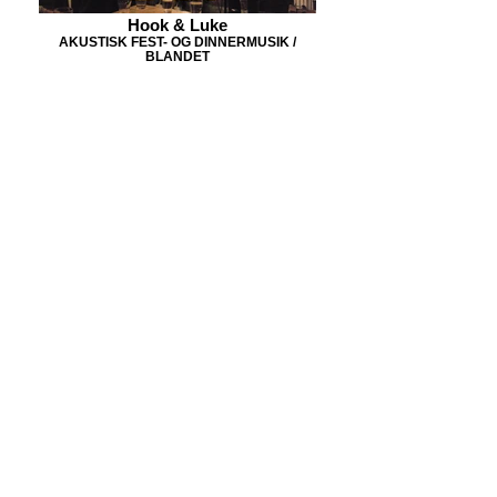
Hook & Luke
AKUSTISK FEST- OG DINNERMUSIK /
BLANDET
BOOK MUSIK TIL DIT
NÆSTE EVENT
Musikken er essentiel for en god fest. Det er musikken der
skaber den rette stemning under middagen og musikken der