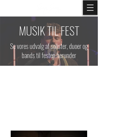
MUSIK TIL FEST
Se vores udvalg af solister, duoer og
bands til festen herunder