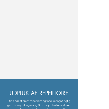
UDPLUK AF REPERTOIRE
Stine har et bredt repertoire og fortolker også rigtig
gerne din yndlingssang. Se et udpluk af repertoiret