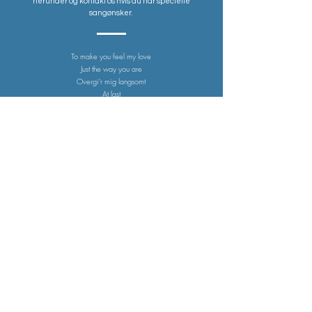
herunder og kontakt os hvis du har specielle
sangønsker.
To make you feel my love
Just the way you are
Overgi'r mig langsomt
At last
Knocks me off my feet
Don't know why
I morgen er der også en
dag
If I ain't got you
Solen er så rød mor
A case of you
Fortabt er jeg stadig
Barndommens gade
Let it be
Will you still love me
tomorrow
Love on the brain