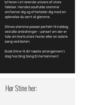
lytteren i et rørende univers af store
følelser. Hendes soulfulde stemme
omfavner dig og efterlader dig med en
oplevelse du sent vil glemme.
Stines stemme passer perfekt til indslag
ved alle anledninger - uanset om der er
tale om livets store fester eller en sidste
sang ved kisten.
Book Stine til dit næste arrangement i
dag hos Sing Song Entertainment.
Hør Stine her: