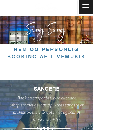
NEM OG PERSONLIG
BOOKING AF LIVEMUSIK
SANGERE
Book en sanger til vielse eller det
uforglemmelige indslag. Vores sangere er
professionelle, håndplukket og blandt
landets bedste!
SANGERE