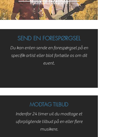
Musik til reception
SEND EN FORESPØRGSEL
Du kan enten sende en forespørgsel på en
specifik artist eller blot fortælle os om dit
event.
MODTAG TILBUD
Indenfor 24 timer vil du modtage et
uforpligtende tilbud på en eller flere
musikere.