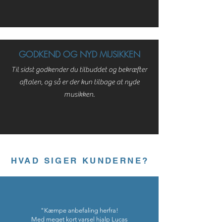
GODKEND OG NYD MUSIKKEN
Til sidst godkender du tilbuddet og bekræfter
aftalen, og så er der kun tilbage at nyde
musikken.
HVAD SIGER KUNDERNE?
"Kæmpe anbefaling herfra!
Med meget kort varsel hjalp Lucas