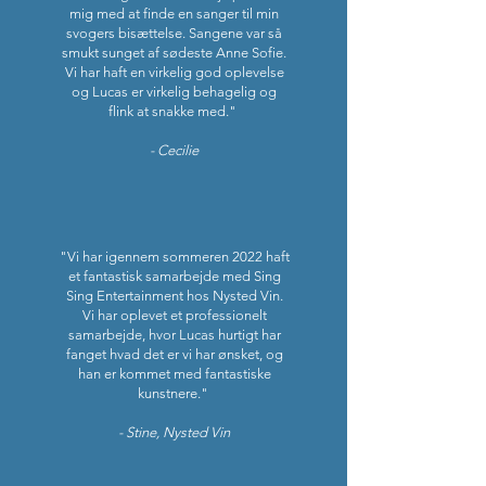
mig med at finde en sanger til min
svogers bisættelse. Sangene var så
smukt sunget af sødeste Anne Sofie.
Vi har haft en virkelig god oplevelse
og Lucas er virkelig behagelig og
flink at snakke med."
- Cecilie
"Vi har igennem sommeren 2022 haft
et fantastisk samarbejde med Sing
Sing Entertainment hos Nysted Vin.
Vi har oplevet et professionelt
samarbejde, hvor Lucas hurtigt har
fanget hvad det er vi har ønsket, og
han er kommet med fantastiske
kunstnere."
- Stine, Nysted Vin