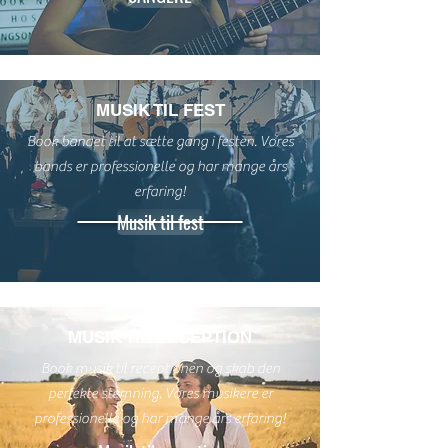
MUSIK TIL FEST
Book bandet til at sætte gang i festen. Vores
bands er professionelle og har mange års
erfaring!
Musik til fest
MUSIK TIL RECEPTION
SÅ NEMT ER DET AT
Book musik til receptionen og skab den
BOOKE
perfekte stemning. Vores musikere er
professionelle og har mange års erfaring!